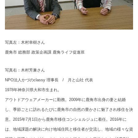
写真左：木村幸樹さん
鹿角市 総務部 政策企画課 鹿角ライフ促進班
写真右：木村芳兼さん
NPO法人かづのclassy 理事長 / 月と山社 代表
1978年神奈川県大和市生まれ。
アウトドアウェアメーカーに勤務。2009年に鹿角市出身の妻と結婚
し、季節ごとに訪れるたびに鹿角市の自然の豊かさに魅了され移住を決
意。2015年7月1日から鹿角市移住コンシェルジュに着任。2016年に
は、地域課題の解決に向け地域住民と移住者が交流し、地域の様々な資