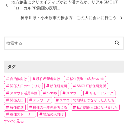
地方創生にクリエイティブがどう活きるか。リアルSMOUT
「ローカルPR動画の夜明...
神奈川県・小田原市の歩き方 この人に会いに行こう
タグ
自治体向け
移住希望者向け
移住促進・成功への道
関係人口のつくり方
移住研究所
SMOUT移住研究所
スマウト活用事例
pickup
スマウト
リモートワーク
関係人口
テレワーク
スマウトで地域とつながった人たち
移住促進
移住の一歩先を考える
私が関係人口になりました
移住ストーリー
地域の人向け
すべて見る