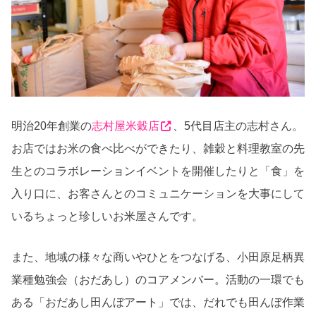
明治
20
年創業の
志村屋米穀店
、
5
代目店主の志村さん。
お店ではお米の食べ比べができたり、雑穀と料理教室の先
生とのコラボレーションイベントを開催したりと「食」を
入り口に、お客さんとのコミュニケーションを大事にして
いるちょっと珍しいお米屋さんです。
また、地域の様々な商いやひとをつなげる、小田原足柄異
業種勉強会（おだあし）のコアメンバー。活動の一環でも
ある「おだあし田んぼアート」では、だれでも田んぼ作業