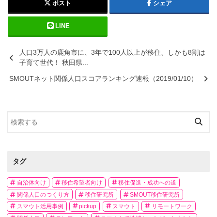
ポスト
シェア
LINE
人口3万人の鹿角市に、3年で100人以上が移住、しかも8割は
子育て世代！ 秋田県...
SMOUTネット関係人口スコアランキング速報（2019/01/10）
タグ
自治体向け
移住希望者向け
移住促進・成功への道
関係人口のつくり方
移住研究所
SMOUT移住研究所
スマウト活用事例
pickup
スマウト
リモートワーク