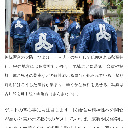
神仏習合の火防（ひよけ）・火伏せの神として信仰される秋葉神
社。飛彈地方には秋葉神社が多く、地域ごとに装飾、台紋や提
灯、屋台曳きの装束などの個性溢れる屋台が祀られている。祭り
時期にはこうした屋台が集まり、華やかな様相を見せる。写真は
古川弐之町中組の金亀台（きんきたい）。
ゲストの関心事にも注目します。民族性や精神性への関心
が高いと言われる欧米のゲストであれば、宗教や民俗学に