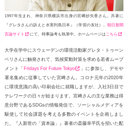
1997年生まれ、神奈川県横浜市出身の宮﨑紗矢香さん。共著に
『グレタさんの訴えと水害列島日本』（学習の友社）。
朝日新聞
言論サイト
にて、時事論考も執筆中。ホームページは
こちら
大学在学中にスウェーデンの環境活動家グレタ・トゥーン
ベリさんに触発されて、気候変動対策を求める若者ムーブ
メント「
Fridays For Future Tokyo
」に参加し、デモや
署名集めに従事していた宮﨑さん。コロナ元年の2020年
に環境意識の高い印刷会社に就職しますが、入社3日目で
テレワークの日々が始まります。宮﨑さんの主な業務は得
意分野であるSDGsの情報発信で、ソーシャルメディアを
駆使して社会課題を考える多数のイベントを企画しまし
た。『人新世の「資本論」』著者の斎藤幸平氏を招いた配