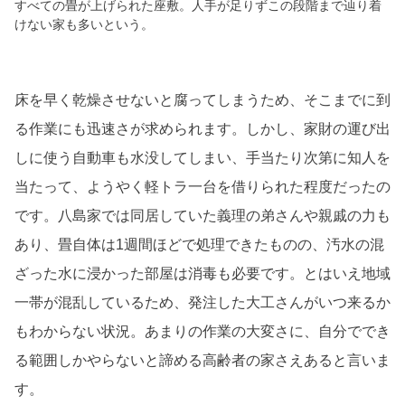
すべての畳が上げられた座敷。人手が足りずこの段階まで辿り着
けない家も多いという。
床を早く乾燥させないと腐ってしまうため、そこまでに到
る作業にも迅速さが求められます。しかし、家財の運び出
しに使う自動車も水没してしまい、手当たり次第に知人を
当たって、ようやく軽トラ一台を借りられた程度だったの
です。八島家では同居していた義理の弟さんや親戚の力も
あり、畳自体は1週間ほどで処理できたものの、汚水の混
ざった水に浸かった部屋は消毒も必要です。とはいえ地域
一帯が混乱しているため、発注した大工さんがいつ来るか
もわからない状況。あまりの作業の大変さに、自分ででき
る範囲しかやらないと諦める高齢者の家さえあると言いま
す。