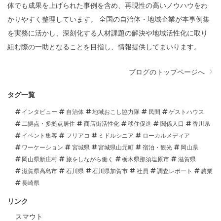
体でも成果を上げられた事例を含め、再現性の高いノウハウをわ
かりやすく整理しています。 全国の自治体・地域企業が本事例集
を実務に活かし、深刻化する人材課題の解決や地域活性化に取り
組む際の一助となることを目指し、情報提供してまいります。
ブログのトップページへ
タグ一覧
インタビュー
自治体
地域おこし協力隊
民間
ゲストハウス
二拠点・多拠点居住
商店街活性化
移住促進
関係人口
香川県
イベント集客
フリアコ
ミドルシニア
ローカルメディア
ワーケーション
宮城県
宮城県山元町
宿泊・観光
岡山県
岡山県新庄村
旅をしながら働く
栃木県那須塩原市
滋賀県
滋賀県高島市
石川県
石川県加賀市
社員
調査レポート
農業
長崎県
リンク
スマウト