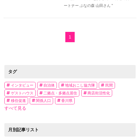
ートナー ぶなの森 山田さん "
1
タグ
インタビュー
自治体
地域おこし協力隊
民間
ゲストハウス
二拠点・多拠点居住
商店街活性化
移住促進
関係人口
香川県
すべて見る
月別記事リスト