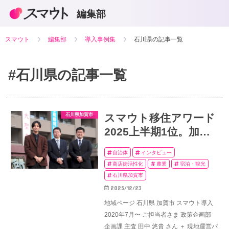
編集部
スマウト
編集部
導入事例集
石川県の記事一覧
#石川県
の記事一覧
石川県加賀市
​​スマウト移住アワード
2025上半期1位。加賀
市の“体験設計”が生ん
自治体
インタビュー
だ移住の新潮流
商店街活性化
農業
宿泊・観光
石川県加賀市
2025/12/23
地域ページ 石川県 加賀市 スマウト導入
2020年7月〜 ご担当者さま 政策企画部
企画課 主査 田中 悠貴 さん ＋ 現地運営パ