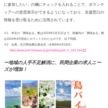
に参加したい」の欄にチェックを入れることで、ボランテ
ィアへの意思表示ができるようになっており、支援窓口の
情報を受け取るために活用されています。
※1 本文の「興味ある」数は2024年3月31日まで、画像内の「興味ある」数
は2024年4月現在にカウントされたものです。以下同様。
※2 出典：石川県知事記者会見（令和6年4月18日）
https://www.pref.ishikawa.lg.jp/chiji/kisya/r6_4_18/1.html
ー地域の人手不足解消に、民間企業の求人ニー
ズが増加！