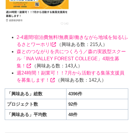
2-4週間!宿泊費無料!無農薬!働きながら地域を知る!ふ
るさとワーホリ!
（興味ある数：215人）
森とのつながりを共につくろう／森の実践型スクー
ル「INA VALLEY FOREST COLLEGE」4期生募
集！
（興味ある数：143人）
週24時間！副業可！！7月から活動する集落支援員
を募集します！
（興味ある数：142人）
「興味ある」総数
4396件
プロジェクト数
92件
「興味ある」平均数
48件