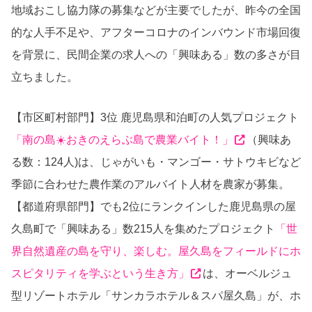
地域おこし協力隊の募集などが主要でしたが、昨今の全国
的な人手不足や、アフターコロナのインバウンド市場回復
を背景に、民間企業の求人への「興味ある」数の多さが目
立ちました。
【市区町村部門】3位 鹿児島県和泊町の人気プロジェクト
「南の島☀️おきのえらぶ島で農業バイト！」
（興味あ
る数：124人)は、じゃがいも・マンゴー・サトウキビなど
季節に合わせた農作業のアルバイト人材を農家が募集。
【都道府県部門】でも2位にランクインした鹿児島県の屋
久島町で「興味ある」数215人を集めたプロジェクト
「世
界自然遺産の島を守り、楽しむ。屋久島をフィールドにホ
スピタリティを学ぶという生き方」
は、オーベルジュ
型リゾートホテル「サンカラホテル＆スパ屋久島」が、ホ