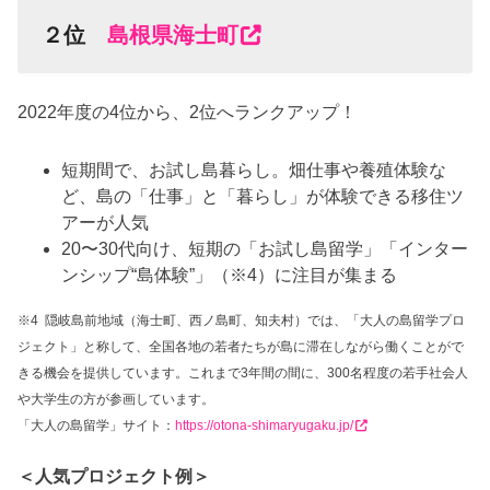
２
位
島根県海士町
2022年度の4位から、2位へランクアップ！
短期間で、お試し島暮らし。畑仕事や養殖体験な
ど、島の「仕事」と「暮らし」が体験できる移住ツ
アーが人気
20〜30代向け、短期の「お試し島留学」「インター
ンシップ“島体験”」（※4）に注目が集まる
※4 隠岐島前地域（海士町、西ノ島町、知夫村）では、「大人の島留学プロ
ジェクト」と称して、全国各地の若者たちが島に滞在しながら働くことがで
きる機会を提供しています。これまで3年間の間に、300名程度の若手社会人
や大学生の方が参画しています。
「大人の島留学」サイト：
https://otona-shimaryugaku.jp/
＜人気プロジェクト例＞