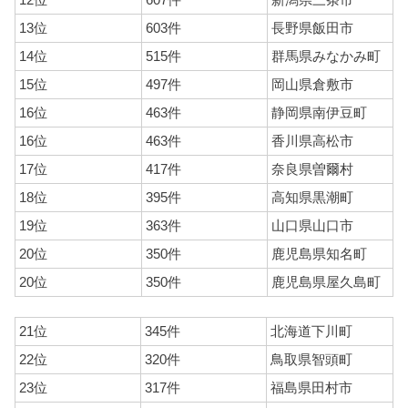
12位
607件
新潟県三条市
13位
603件
長野県飯田市
14位
515件
群馬県みなかみ町
15位
497件
岡山県倉敷市
16位
463件
静岡県南伊豆町
16位
463件
香川県高松市
17位
417件
奈良県曽爾村
18位
395件
高知県黒潮町
19位
363件
山口県山口市
20位
350件
鹿児島県知名町
20位
350件
鹿児島県屋久島町
21位
345件
北海道下川町
22位
320件
鳥取県智頭町
23位
317件
福島県田村市