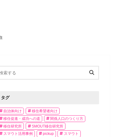
住
タグ
自治体向け
移住希望者向け
移住促進・成功への道
関係人口のつくり方
移住研究所
SMOUT移住研究所
スマウト活用事例
pickup
スマウト