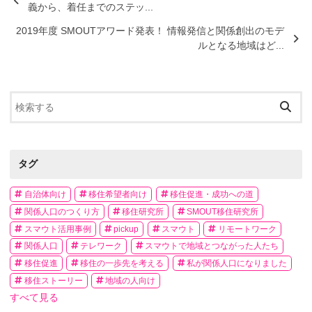
義から、着任までのステッ...
2019年度 SMOUTアワード発表！ 情報発信と関係創出のモデ
ルとなる地域はど...
タグ
自治体向け
移住希望者向け
移住促進・成功への道
関係人口のつくり方
移住研究所
SMOUT移住研究所
スマウト活用事例
pickup
スマウト
リモートワーク
関係人口
テレワーク
スマウトで地域とつながった人たち
移住促進
移住の一歩先を考える
私が関係人口になりました
移住ストーリー
地域の人向け
すべて見る