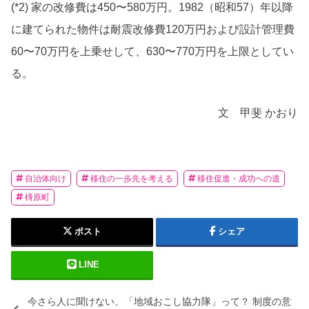
(*2) 家の改修費は450〜580万円。1982（昭和57）年以降
に建てられた物件は耐震改修費120万円および設計管理費
60〜70万円を上乗せして、630〜770万円を上限としてい
る。
文 甲斐 かおり
自治体向け
移住の一歩先を考える
移住促進・成功への道
梼原町
ポスト
シェア
LINE
今さら人に聞けない、「地域おこし協力隊」って？ 制度の意