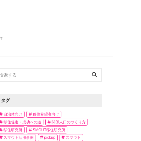
住
タグ
自治体向け
移住希望者向け
移住促進・成功への道
関係人口のつくり方
移住研究所
SMOUT移住研究所
スマウト活用事例
pickup
スマウト