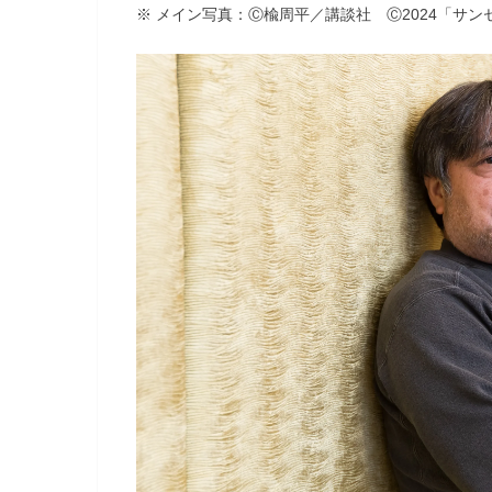
※ メイン写真：Ⓒ楡周平／講談社 Ⓒ2024「サ