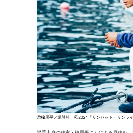
Ⓒ楡周平／講談社 Ⓒ2024「サンセット・サンラ
岩手出身の作家・楡周平さんによる原作を、