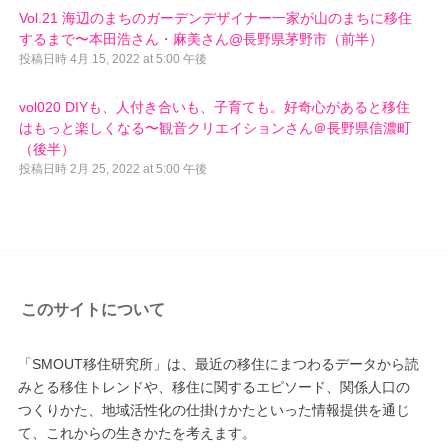
Vol.21 海辺のまちのガーデンデザイナー一家が山のまちに移住
するまで〜本田浩さん・麻美さん@長野県茅野市（前半）
投稿日時
4月 15, 2022 at 5:00 午後
vol020 DIYも、人付き合いも、子育ても。好奇心があると移住
はもっと楽しくなる〜観音クリエイションさん＠長野県信濃町
（後半）
投稿日時
2月 25, 2022 at 5:00 午後
このサイトについて
「SMOUT移住研究所」は、最近の移住にまつわるデータから読
みとる移住トレンドや、移住に関するエピソード、関係人口の
つくりかた、地域活性化の仕掛けかたといった情報提供を通じ
て、これからの生きかたを考えます。