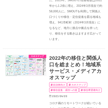
た、2023年。SMOUTの登録者数は2022
年から1.2倍に増え、2024年3月現在で約
58,000人に。SMOUTを利用して関係人
口づくりや移住・定住促進を図る地域も
増え、941市町村（2024年3月現在）に
なるなど、地方に接点や拠点を持った
り、移住をする動きはますます広がって
います。
カオスマップ
2022年の移住と関係人
口を総まとめ！地域系
サービス・メディアカ
オスマップ
自治体向け
カオスマップ
移住促進・成功への道
移住希望者向け
2023/04/20
コロナ禍のリモートワークが続いている