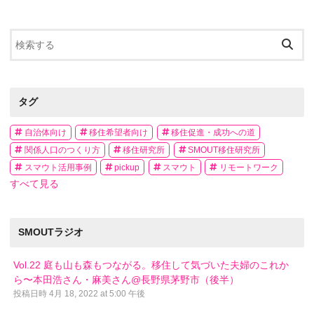
タグ
自治体向け
移住希望者向け
移住促進・成功への道
関係人口のつくり方
移住研究所
SMOUT移住研究所
スマウト活用事例
pickup
スマウト
リモートワーク
すべて見る
SMOUTラジオ
Vol.22 庭も山も森もつながる。移住して気づいた夫婦のこれか
ら〜本田浩さん・麻美さん@長野県茅野市（後半）
投稿日時
4月 18, 2022 at 5:00 午後