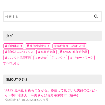
タグ
自治体向け
移住希望者向け
移住促進・成功への道
関係人口のつくり方
移住研究所
SMOUT移住研究所
スマウト活用事例
pickup
スマウト
リモートワーク
すべて見る
SMOUTラジオ
Vol.22 庭も山も森もつながる。移住して気づいた夫婦のこれか
ら〜本田浩さん・麻美さん@長野県茅野市（後半）
投稿日時
4月 18, 2022 at 5:00 午後