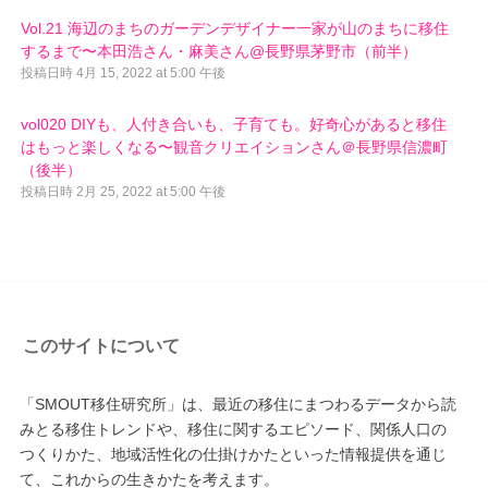
Vol.21 海辺のまちのガーデンデザイナー一家が山のまちに移住
するまで〜本田浩さん・麻美さん@長野県茅野市（前半）
投稿日時
4月 15, 2022 at 5:00 午後
vol020 DIYも、人付き合いも、子育ても。好奇心があると移住
はもっと楽しくなる〜観音クリエイションさん＠長野県信濃町
（後半）
投稿日時
2月 25, 2022 at 5:00 午後
このサイトについて
「SMOUT移住研究所」は、最近の移住にまつわるデータから読
みとる移住トレンドや、移住に関するエピソード、関係人口の
つくりかた、地域活性化の仕掛けかたといった情報提供を通じ
て、これからの生きかたを考えます。