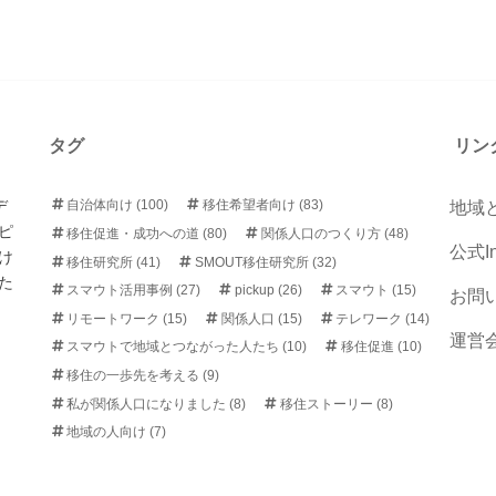
タグ
リン
デ
自治体向け
(100)
移住希望者向け
(83)
地域
ピ
移住促進・成功への道
(80)
関係人口のつくり方
(48)
公式In
け
移住研究所
(41)
SMOUT移住研究所
(32)
た
スマウト活用事例
(27)
pickup
(26)
スマウト
(15)
お問
リモートワーク
(15)
関係人口
(15)
テレワーク
(14)
運営
スマウトで地域とつながった人たち
(10)
移住促進
(10)
移住の一歩先を考える
(9)
私が関係人口になりました
(8)
移住ストーリー
(8)
地域の人向け
(7)