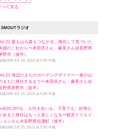
すべて見る
SMOUTラジオ
Vol.22 庭も山も森もつながる。移住して気づいた
夫婦のこれから〜本田浩さん・麻美さん@長野県
茅野市（後半）
投稿日時
4月 18, 2022 at 5:00 午後
Vol.21 海辺のまちのガーデンデザイナー一家が山
のまちに移住するまで〜本田浩さん・麻美さん@
長野県茅野市（前半）
投稿日時
4月 15, 2022 at 5:00 午後
vol020 DIYも、人付き合いも、子育ても。好奇心
があると移住はもっと楽しくなる〜観音クリエイ
ションさん＠長野県信濃町（後半）
投稿日時
2月 25, 2022 at 5:00 午後