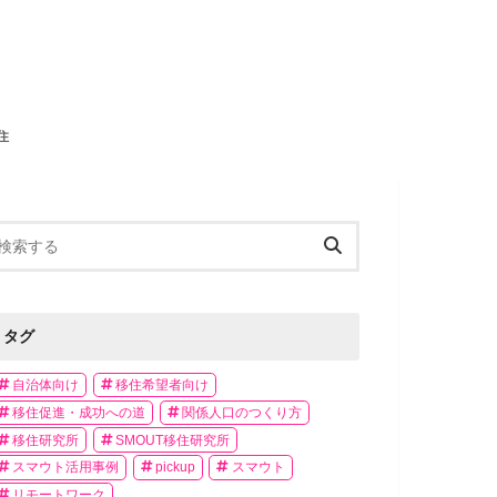
住
タグ
自治体向け
移住希望者向け
移住促進・成功への道
関係人口のつくり方
移住研究所
SMOUT移住研究所
スマウト活用事例
pickup
スマウト
リモートワーク