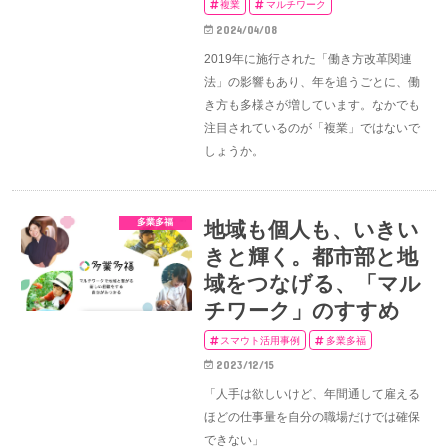
複業
マルチワーク
2024/04/08
2019年に施行された「働き方改革関連
法」の影響もあり、年を追うごとに、働
き方も多様さが増しています。なかでも
注目されているのが「複業」ではないで
しょうか。
多業多福
地域も個人も、いきい
きと輝く。都市部と地
域をつなげる、「マル
チワーク」のすすめ
スマウト活用事例
多業多福
2023/12/15
「人手は欲しいけど、年間通して雇える
ほどの仕事量を自分の職場だけでは確保
できない」