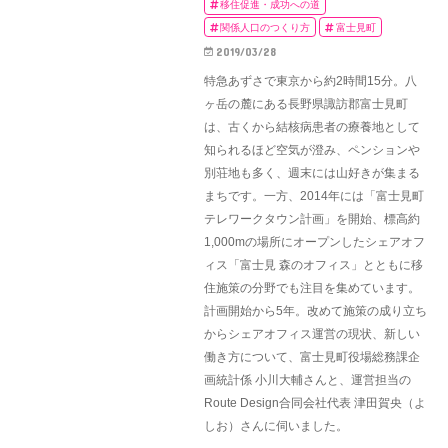
移住促進・成功への道
関係人口のつくり方
富士見町
2019/03/28
特急あずさで東京から約2時間15分。八
ヶ岳の麓にある長野県諏訪郡富士見町
は、古くから結核病患者の療養地として
知られるほど空気が澄み、ペンションや
別荘地も多く、週末には山好きが集まる
まちです。一方、2014年には「富士見町
テレワークタウン計画」を開始、標高約
1,000mの場所にオープンしたシェアオフ
ィス「富士見 森のオフィス」とともに移
住施策の分野でも注目を集めています。
計画開始から5年。改めて施策の成り立ち
からシェアオフィス運営の現状、新しい
働き方について、富士見町役場総務課企
画統計係 小川大輔さんと、運営担当の
Route Design合同会社代表 津田賀央（よ
しお）さんに伺いました。