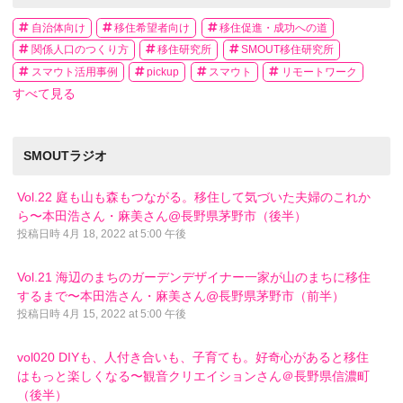
自治体向け
移住希望者向け
移住促進・成功への道
関係人口のつくり方
移住研究所
SMOUT移住研究所
スマウト活用事例
pickup
スマウト
リモートワーク
すべて見る
SMOUTラジオ
Vol.22 庭も山も森もつながる。移住して気づいた夫婦のこれか
ら〜本田浩さん・麻美さん@長野県茅野市（後半）
投稿日時
4月 18, 2022 at 5:00 午後
Vol.21 海辺のまちのガーデンデザイナー一家が山のまちに移住
するまで〜本田浩さん・麻美さん@長野県茅野市（前半）
投稿日時
4月 15, 2022 at 5:00 午後
vol020 DIYも、人付き合いも、子育ても。好奇心があると移住
はもっと楽しくなる〜観音クリエイションさん＠長野県信濃町
（後半）