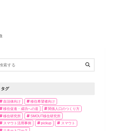
住
タグ
自治体向け
移住希望者向け
移住促進・成功への道
関係人口のつくり方
移住研究所
SMOUT移住研究所
スマウト活用事例
pickup
スマウト
リモートワーク