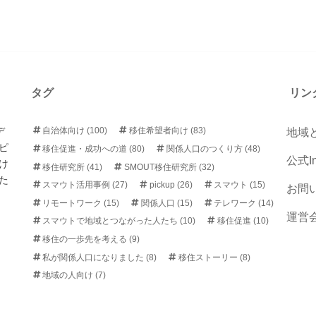
タグ
リン
デ
自治体向け
(100)
移住希望者向け
(83)
地域
ピ
移住促進・成功への道
(80)
関係人口のつくり方
(48)
公式In
け
移住研究所
(41)
SMOUT移住研究所
(32)
た
スマウト活用事例
(27)
pickup
(26)
スマウト
(15)
お問
リモートワーク
(15)
関係人口
(15)
テレワーク
(14)
運営
スマウトで地域とつながった人たち
(10)
移住促進
(10)
移住の一歩先を考える
(9)
私が関係人口になりました
(8)
移住ストーリー
(8)
地域の人向け
(7)