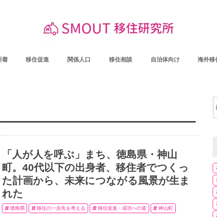
新着
移住促進
関係人口
移住相談
自治体向け
海外移
「人が人を呼ぶ」まち、徳島県・神山
町。40代以下の出身者、移住者でつくっ
た計画から、未来につながる風景が生ま
れた
徳島県
移住の一歩先を考える
移住促進・成功への道
神山町