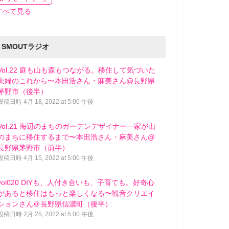
すべて見る
SMOUTラジオ
Vol.22 庭も山も森もつながる。移住して気づいた
夫婦のこれから〜本田浩さん・麻美さん@長野県
茅野市（後半）
投稿日時
4月 18, 2022 at 5:00 午後
Vol.21 海辺のまちのガーデンデザイナー一家が山
のまちに移住するまで〜本田浩さん・麻美さん@
長野県茅野市（前半）
投稿日時
4月 15, 2022 at 5:00 午後
vol020 DIYも、人付き合いも、子育ても。好奇心
があると移住はもっと楽しくなる〜観音クリエイ
ションさん＠長野県信濃町（後半）
投稿日時
2月 25, 2022 at 5:00 午後