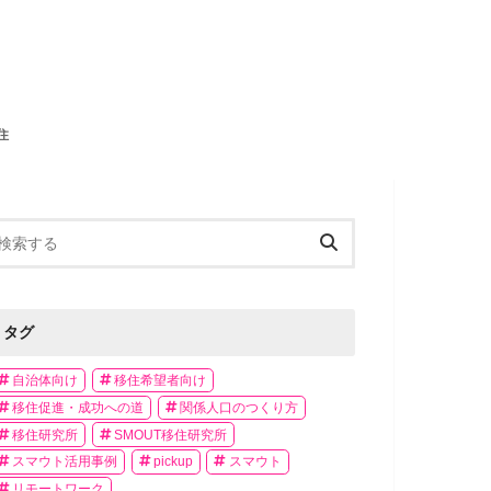
住
タグ
自治体向け
移住希望者向け
移住促進・成功への道
関係人口のつくり方
移住研究所
SMOUT移住研究所
スマウト活用事例
pickup
スマウト
リモートワーク