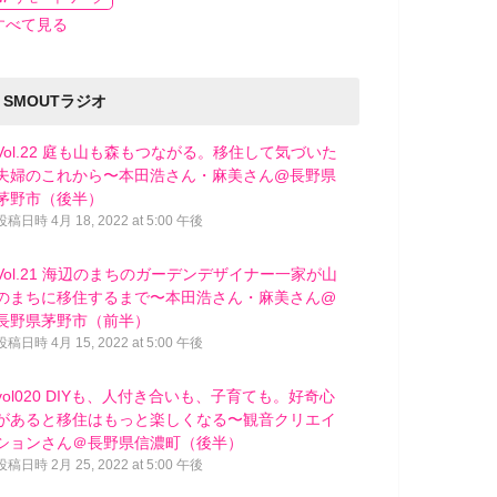
すべて見る
SMOUTラジオ
Vol.22 庭も山も森もつながる。移住して気づいた
夫婦のこれから〜本田浩さん・麻美さん@長野県
茅野市（後半）
投稿日時
4月 18, 2022 at 5:00 午後
Vol.21 海辺のまちのガーデンデザイナー一家が山
のまちに移住するまで〜本田浩さん・麻美さん@
長野県茅野市（前半）
投稿日時
4月 15, 2022 at 5:00 午後
vol020 DIYも、人付き合いも、子育ても。好奇心
があると移住はもっと楽しくなる〜観音クリエイ
ションさん＠長野県信濃町（後半）
投稿日時
2月 25, 2022 at 5:00 午後