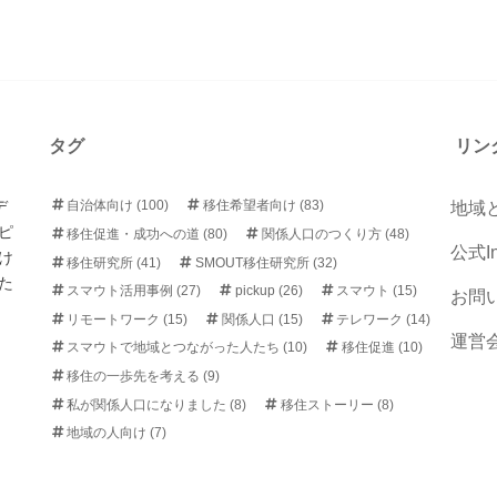
タグ
リン
デ
自治体向け
(100)
移住希望者向け
(83)
地域
ピ
移住促進・成功への道
(80)
関係人口のつくり方
(48)
公式In
け
移住研究所
(41)
SMOUT移住研究所
(32)
た
スマウト活用事例
(27)
pickup
(26)
スマウト
(15)
お問
リモートワーク
(15)
関係人口
(15)
テレワーク
(14)
運営
スマウトで地域とつながった人たち
(10)
移住促進
(10)
移住の一歩先を考える
(9)
私が関係人口になりました
(8)
移住ストーリー
(8)
地域の人向け
(7)