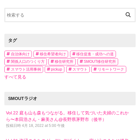
タグ
自治体向け
移住希望者向け
移住促進・成功への道
関係人口のつくり方
移住研究所
SMOUT移住研究所
スマウト活用事例
pickup
スマウト
リモートワーク
すべて見る
SMOUTラジオ
Vol.22 庭も山も森もつながる。移住して気づいた夫婦のこれか
ら〜本田浩さん・麻美さん@長野県茅野市（後半）
投稿日時
4月 18, 2022 at 5:00 午後