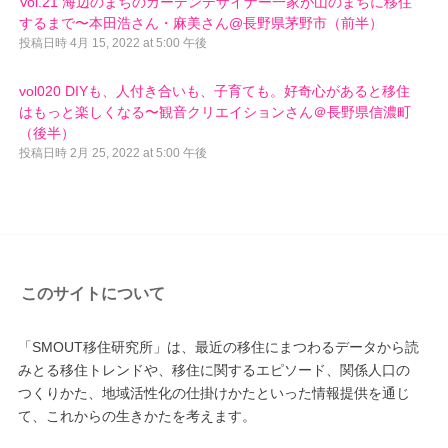
Vol.21 海辺のまちのガーデンデザイナー一家が山のまちに移住
するまで〜本田浩さん・麻美さん@長野県茅野市（前半）
投稿日時
4月 15, 2022 at 5:00 午後
vol020 DIYも、人付き合いも、子育ても。好奇心があると移住
はもっと楽しくなる〜観音クリエイションさん＠長野県信濃町
（後半）
投稿日時
2月 25, 2022 at 5:00 午後
このサイトについて
「SMOUT移住研究所」は、最近の移住にまつわるデータから読
みとる移住トレンドや、移住に関するエピソード、関係人口の
つくりかた、地域活性化の仕掛けかたといった情報提供を通じ
て、これからの生きかたを考えます。