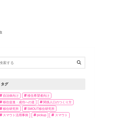
住
タグ
自治体向け
移住希望者向け
移住促進・成功への道
関係人口のつくり方
移住研究所
SMOUT移住研究所
スマウト活用事例
pickup
スマウト