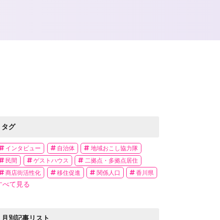
タグ
インタビュー
自治体
地域おこし協力隊
民間
ゲストハウス
二拠点・多拠点居住
商店街活性化
移住促進
関係人口
香川県
すべて見る
月別記事リスト