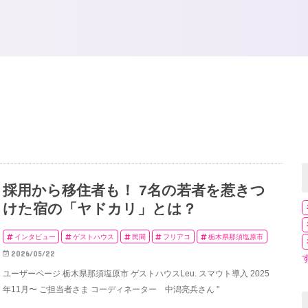
採用から移住者も！ 7名の若者を惹きつ
けた宿の「ヤドカリ」とは？
インタビュー
ゲストハウス
民間
フリアコ
栃木県那須塩原市
2026/05/22
ユーザーページ 栃木県那須塩原市 ゲストハウスLeu. スマウト導入 2025
年11月〜 ご担当者さま コーディネーター 中潟亮兵さん "