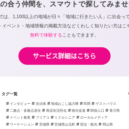
観の合う仲間を、スマウトで探してみませ
では、1,100以上の地域が日々「地域に行きたい人」に出会っ
・イベント・地域情報の掲載方法などくわしく知りたい方はこ
無料で体験する
こともできます。
タグ一覧
インタビュー
自治体
地域おこし協力隊
民間
ゲストハウス
二拠点・多拠点居住
商店街活性化
移住促進
関係人口
香川県
イベント集客
フリアコ
ミドルシニア
ローカルメディア
ワーケーション
宮城県
宮城県山元町
宿泊・観光
岡山県