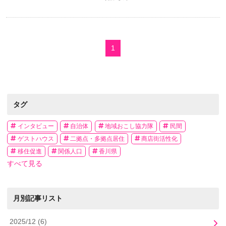
1
タグ
インタビュー
自治体
地域おこし協力隊
民間
ゲストハウス
二拠点・多拠点居住
商店街活性化
移住促進
関係人口
香川県
すべて見る
月別記事リスト
2025/12
(6)