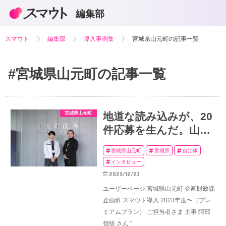
編集部
スマウト
編集部
導入事例集
宮城県山元町の記事一覧
#宮城県山元町
の記事一覧
宮城県山元町
地道な読み込みが、20
件応募を生んだ。山元
町の"熱意のスカウト
宮城県山元町
宮城県
自治体
術"
インタビュー
2025/12/23
ユーザーページ 宮城県山元町 企画財政課
企画班 スマウト導入 2023年度〜（プレ
ミアムプラン） ご担当者さま 主事 阿部
嶺悟 さん "