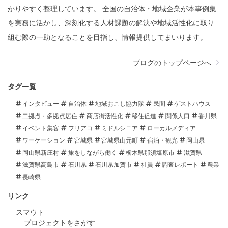
かりやすく整理しています。 全国の自治体・地域企業が本事例集
を実務に活かし、深刻化する人材課題の解決や地域活性化に取り
組む際の一助となることを目指し、情報提供してまいります。
ブログのトップページへ
タグ一覧
インタビュー
自治体
地域おこし協力隊
民間
ゲストハウス
二拠点・多拠点居住
商店街活性化
移住促進
関係人口
香川県
イベント集客
フリアコ
ミドルシニア
ローカルメディア
ワーケーション
宮城県
宮城県山元町
宿泊・観光
岡山県
岡山県新庄村
旅をしながら働く
栃木県那須塩原市
滋賀県
滋賀県高島市
石川県
石川県加賀市
社員
調査レポート
農業
長崎県
リンク
スマウト
プロジェクトをさがす