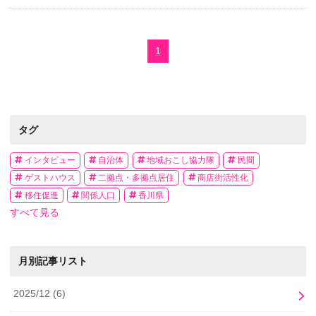
1
タグ
インタビュー
自治体
地域おこし協力隊
民間
ゲストハウス
二拠点・多拠点居住
商店街活性化
移住促進
関係人口
香川県
すべて見る
月別記事リスト
2025/12
(6)