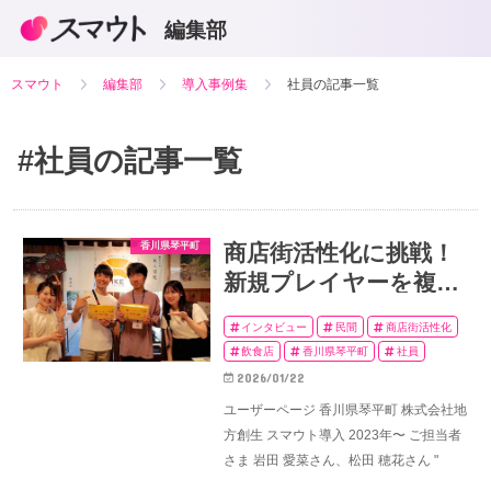
編集部
スマウト
編集部
導入事例集
社員の記事一覧
#社員
の記事一覧
香川県琴平町
商店街活性化に挑戦！
新規プレイヤーを複数
生み出した価値観マッ
インタビュー
民間
商店街活性化
チング
飲食店
香川県琴平町
社員
2026/01/22
ユーザーページ 香川県琴平町 株式会社地
方創生 スマウト導入 2023年〜 ご担当者
さま 岩田 愛菜さん、松田 穂花さん "