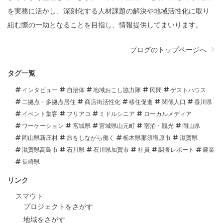
を実務に活かし、深刻化する人材課題の解決や地域活性化に取り
組む際の一助となることを目指し、情報提供してまいります。
ブログのトップページへ
タグ一覧
インタビュー
自治体
地域おこし協力隊
民間
ゲストハウス
二拠点・多拠点居住
商店街活性化
移住促進
関係人口
香川県
イベント集客
フリアコ
ミドルシニア
ローカルメディア
ワーケーション
宮城県
宮城県山元町
宿泊・観光
岡山県
岡山県新庄村
旅をしながら働く
栃木県那須塩原市
滋賀県
滋賀県高島市
石川県
石川県加賀市
社員
調査レポート
農業
長崎県
リンク
スマウト
プロジェクトをさがす
地域をさがす