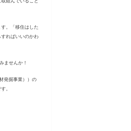
に取組んでいること
ます。「移住はした
らすればいいのかわ
みませんか！
材発掘事業））の
です。