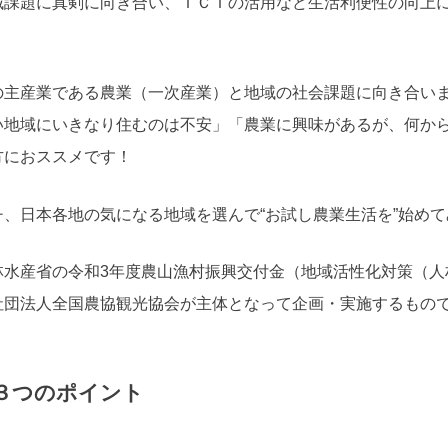
域課題に真剣に向き合い、ＩＣＴの活用など生活利便性の向上
主産業である農業（一次産業）と地域の社会課題に向き合い
い地域にいきなり住むのは不安」「農業に興味があるが、何か
方におススメです！
チ、日本各地の気になる地域を選んで
“
お試し農業生活を
”
始めて
林水産省の令和
3
年度農山漁村振興交付金（地域活性化対策（人
社団法人全国農協観光協会が主体となって企画・実施するもの
３つのポイント