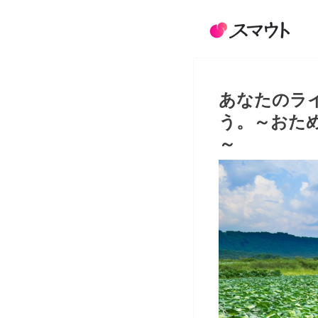
あなたのラ
う。～おた
～