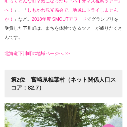
町ってどんな町？気になったら『バイオマス視察ツアー』
へ！
」、「
しもかわ観光協会で、地域にトライしません
か！
」など。
2018年度 SMOUTアワード
でグランプリを
受賞した下川町は、まちを体験できるツアーが盛りだくさ
んです。
北海道下川町の地域ページへ >>
第2位 宮崎県椎葉村（ネット関係人口ス
コア：82.7）