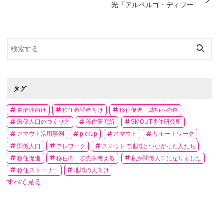
光「アルベルゴ・ディフー...
タグ
自治体向け
移住希望者向け
移住促進・成功への道
関係人口のつくり方
移住研究所
SMOUT移住研究所
スマウト活用事例
pickup
スマウト
リモートワーク
関係人口
テレワーク
スマウトで地域とつながった人たち
移住促進
移住の一歩先を考える
私が関係人口になりました
移住ストーリー
地域の人向け
すべて見る