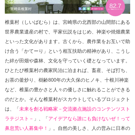
椎葉村（しいばむら）は、宮崎県の北西部の山間部にある
世界農業遺産の村で、平家伝説をはじめ、神楽や焼畑農業
といった文化があります。古くから、農作業をお互いで助
け合う「かてーり」という相互扶助の精神があり、こうし
た絆が田畑や森林、文化を守っていく礎となっています。
ひとたび椎葉村の農家民泊に泊まれば、畜産、そば打ち、
お茶の釜炒り、樹齢800年の大久保のヒノキ、十根川神楽
など、椎葉の豊かさと人々の優しさに触れることができる
のだとか。そんな椎葉村がスカウトしているプロジェクト
は、「
未来を創る戦略家－交流拠点施設のコンテンツスト
ラテジスト－
」、「
アイデアなら誰にも負けないぜ！って
鼻息荒い人募集中！
」。自然の美しさ、人の営みに日本の