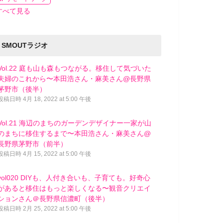
すべて見る
SMOUTラジオ
Vol.22 庭も山も森もつながる。移住して気づいた
夫婦のこれから〜本田浩さん・麻美さん@長野県
茅野市（後半）
投稿日時
4月 18, 2022 at 5:00 午後
Vol.21 海辺のまちのガーデンデザイナー一家が山
のまちに移住するまで〜本田浩さん・麻美さん@
長野県茅野市（前半）
投稿日時
4月 15, 2022 at 5:00 午後
vol020 DIYも、人付き合いも、子育ても。好奇心
があると移住はもっと楽しくなる〜観音クリエイ
ションさん＠長野県信濃町（後半）
投稿日時
2月 25, 2022 at 5:00 午後