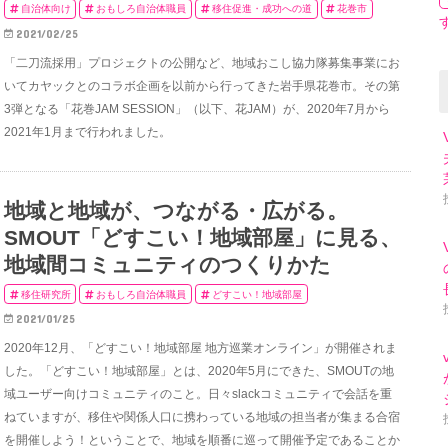
自治体向け
おもしろ自治体職員
移住促進・成功への道
花巻市
2021/02/25
「二刀流採用」プロジェクトの公開など、地域おこし協力隊募集事業にお
いてカヤックとのコラボ企画を以前から行ってきた岩手県花巻市。その第
3弾となる「花巻JAM SESSION」（以下、花JAM）が、2020年7月から
2021年1月まで行われました。
地域と地域が、つながる・広がる。
SMOUT「どすこい！地域部屋」に見る、
地域間コミュニティのつくりかた
移住研究所
おもしろ自治体職員
どすこい！地域部屋
2021/01/25
2020年12月、「どすこい！地域部屋 地方巡業オンライン」が開催されま
した。「どすこい！地域部屋」とは、2020年5月にできた、SMOUTの地
域ユーザー向けコミュニティのこと。日々slackコミュニティで会話を重
ねていますが、移住や関係人口に携わっている地域の担当者が集まる合宿
を開催しよう！ということで、地域を順番に巡って開催予定であることか