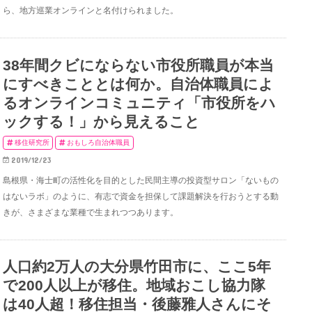
ら、地方巡業オンラインと名付けられました。
38年間クビにならない市役所職員が本当
にすべきこととは何か。自治体職員によ
るオンラインコミュニティ「市役所をハ
ックする！」から見えること
移住研究所
おもしろ自治体職員
2019/12/23
島根県・海士町の活性化を目的とした民間主導の投資型サロン「ないもの
はないラボ」のように、有志で資金を担保して課題解決を行おうとする動
きが、さまざまな業種で生まれつつあります。
人口約2万人の大分県竹田市に、ここ5年
で200人以上が移住。地域おこし協力隊
は40人超！移住担当・後藤雅人さんにそ