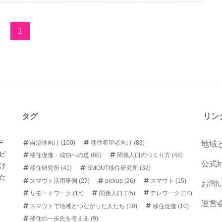
1
タグ
リン
デ
自治体向け
(100)
移住希望者向け
(83)
地域
ピ
移住促進・成功への道
(80)
関係人口のつくり方
(48)
公式In
け
移住研究所
(41)
SMOUT移住研究所
(32)
た
スマウト活用事例
(27)
pickup
(26)
スマウト
(15)
お問
リモートワーク
(15)
関係人口
(15)
テレワーク
(14)
運営
スマウトで地域とつながった人たち
(10)
移住促進
(10)
移住の一歩先を考える
(9)