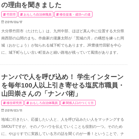
の理由を聞きました
竹田市
おもしろ自治体職員
移住促進・成功への道
2019/06/17
大分県竹田市（たけたし）は、九州中部、ほぼど真ん中に位置する大分県
南西部の山間のまち。作曲家の瀧廉太郎が「荒城の月」の構想を練った岡
城（おかじょう）が知られる城下町でもあります。JR豊後竹田駅を中心
に、城下町らしい古い町並みと細い路地が残っていて風情があります。
ナンパで人を呼び込め！ 学生インターン
を毎年100人以上引き寄せる塩尻市職員・
山田崇さんの「ナンパ術」
移住研究所
おもしろ自治体職員
関係人口のつくり方
2019/03/11
地域に行きたい、応援したい人と、人を呼び込みたい人をマッチングする
SMOUTですが、そのノウハウを伝えていくことも役割の一つ。そのため
に、やはりすでに実践している方の話を聞くのが一番！ということで、ナ