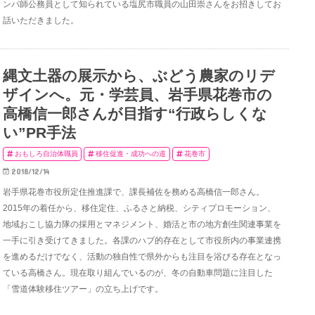
ンパ師公務員として知られている塩尻市職員の山田崇さんをお招きしてお
話いただきました。
縄文土器の展示から、ぶどう農家のリデ
ザインへ。元・学芸員、岩手県花巻市の
高橋信一郎さんが目指す“行政らしくな
い”PR手法
おもしろ自治体職員
移住促進・成功への道
花巻市
2018/12/14
岩手県花巻市役所定住推進課で、課長補佐を務める高橋信一郎さん。
2015年の着任から、移住定住、ふるさと納税、シティプロモーション、
地域おこし協力隊の採用とマネジメント、婚活と市の地方創生関連事業を
一手に引き受けてきました。各課のハブ的存在として市役所内の事業連携
を進めるだけでなく、活動の独自性で県外からも注目を浴びる存在となっ
ている高橋さん。現在取り組んでいるのが、冬の自動車問題に注目した
「雪道体験移住ツアー」の立ち上げです。