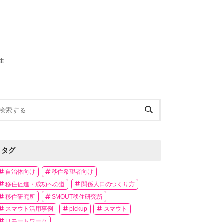
住
タグ
自治体向け
移住希望者向け
移住促進・成功への道
関係人口のつくり方
移住研究所
SMOUT移住研究所
スマウト活用事例
pickup
スマウト
リモートワーク