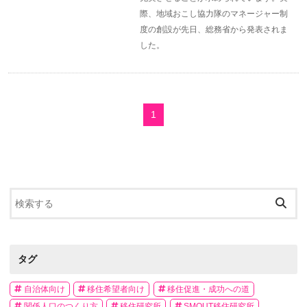
際、地域おこし協力隊のマネージャー制
度の創設が先日、総務省から発表されま
した。
1
タグ
自治体向け
移住希望者向け
移住促進・成功への道
関係人口のつくり方
移住研究所
SMOUT移住研究所