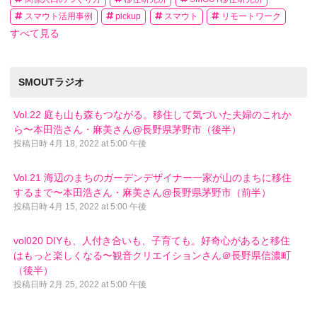
スマウト活用事例
pickup
スマウト
リモートワーク
すべて見る
SMOUTラジオ
Vol.22 庭も山も森もつながる。移住して気づいた夫婦のこれか
ら〜本田浩さん・麻美さん@長野県茅野市（後半）
投稿日時
4月 18, 2022 at 5:00 午後
Vol.21 海辺のまちのガーデンデザイナー一家が山のまちに移住
するまで〜本田浩さん・麻美さん@長野県茅野市（前半）
投稿日時
4月 15, 2022 at 5:00 午後
vol020 DIYも、人付き合いも、子育ても。好奇心があると移住
はもっと楽しくなる〜観音クリエイションさん＠長野県信濃町
（後半）
投稿日時
2月 25, 2022 at 5:00 午後