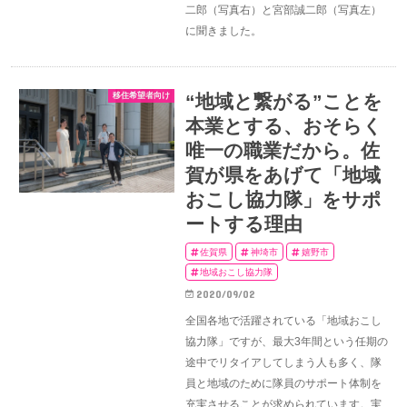
二郎（写真右）と宮部誠二郎（写真左）
に聞きました。
移住希望者向け
“地域と繋がる”ことを
本業とする、おそらく
唯一の職業だから。佐
賀が県をあげて「地域
おこし協力隊」をサポ
ートする理由
佐賀県
神埼市
嬉野市
地域おこし協力隊
2020/09/02
全国各地で活躍されている「地域おこし
協力隊」ですが、最大3年間という任期の
途中でリタイアしてしまう人も多く、隊
員と地域のために隊員のサポート体制を
充実させることが求められています。実