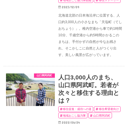
地域おこし協力隊図鑑
移住ストーリー
2023/12/09
北海道北部の日本海沿岸に位置する、人
口約3,000人の小さなまち「天塩町（てし
おちょう）」。稚内空港から車で約1時間
10分、千歳空港から約5時間かかるこの
まちは、手付かずの自然が今なお残さ
れ、そこかしこに自然と人がつくり出
す、美しい風景が広がっています。
山口県阿武町
人口3,000人のまち、
山口県阿武町。若者が
次々と移住する理由と
は？
移住促進・成功への道
移住希望者向け
地域おこし協力隊
山口県阿武町
2022/06/24