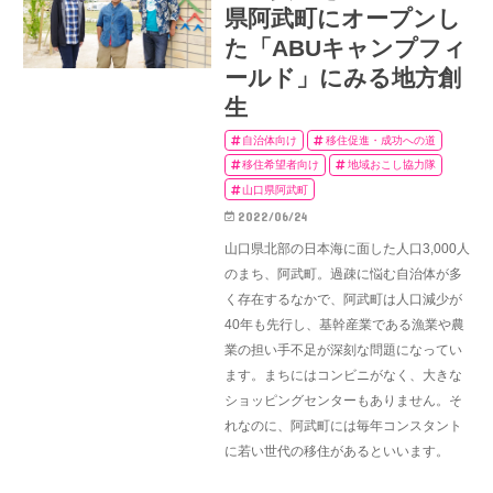
県阿武町にオープンし
た「ABUキャンプフィ
ールド」にみる地方創
生
自治体向け
移住促進・成功への道
移住希望者向け
地域おこし協力隊
山口県阿武町
2022/06/24
山口県北部の日本海に面した人口3,000人
のまち、阿武町。過疎に悩む自治体が多
く存在するなかで、阿武町は人口減少が
40年も先行し、基幹産業である漁業や農
業の担い手不足が深刻な問題になってい
ます。まちにはコンビニがなく、大きな
ショッピングセンターもありません。そ
れなのに、阿武町には毎年コンスタント
に若い世代の移住があるといいます。