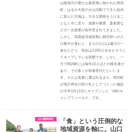
山陰地方の豊かな森里海に抱かれた阿武
町。はるか大昔の火山活動でできた起伏
に富んだ大地は、大きな開発をうけるこ
となく今に至り、漁業や農業、畜産業な
どの一次産業が長年営まれてきました。
しかし、高度経済成長期に都市部への人
口集中が進むと、まちの人口は減少の一
途をたどり、現在は3,000人台をかろうじ
てキープしている状態です。しかし、一
方で阿武町には毎年10人ほどの移住者が
あり、その多くが若者世代だといいま
す。そんな若者に選ばれるまち、阿武町
が地方再生の切り札としてつくった施設
が今年3月12日にオープンした「ABUキ
ャンプフィールド」です。
山口県阿武町
「食」という圧倒的な
地域資源を軸に。山口