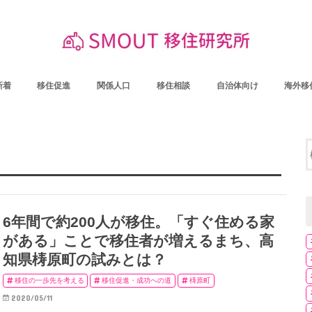
新着
移住促進
関係人口
移住相談
自治体向け
海外移
6年間で約200人が移住。「すぐ住める家
がある」ことで移住者が増えるまち、高
知県梼原町の試みとは？
移住の一歩先を考える
移住促進・成功への道
梼原町
2020/05/11