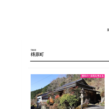
梼原町
移住の一歩先を考える