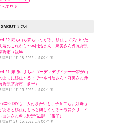
すべて見る
SMOUTラジオ
Vol.22 庭も山も森もつながる。移住して気づいた
夫婦のこれから〜本田浩さん・麻美さん@長野県
茅野市（後半）
投稿日時
4月 18, 2022 at 5:00 午後
Vol.21 海辺のまちのガーデンデザイナー一家が山
のまちに移住するまで〜本田浩さん・麻美さん@
長野県茅野市（前半）
投稿日時
4月 15, 2022 at 5:00 午後
vol020 DIYも、人付き合いも、子育ても。好奇心
があると移住はもっと楽しくなる〜観音クリエイ
ションさん＠長野県信濃町（後半）
投稿日時
2月 25, 2022 at 5:00 午後