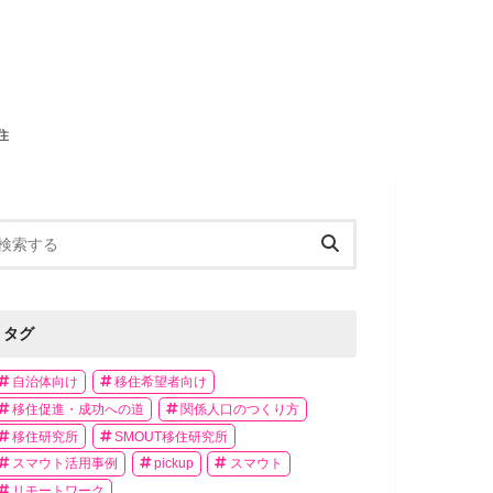
住
タグ
自治体向け
移住希望者向け
移住促進・成功への道
関係人口のつくり方
移住研究所
SMOUT移住研究所
スマウト活用事例
pickup
スマウト
リモートワーク