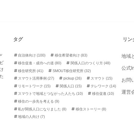
タグ
リン
デ
自治体向け
(100)
移住希望者向け
(83)
地域
ピ
移住促進・成功への道
(80)
関係人口のつくり方
(48)
公式In
け
移住研究所
(41)
SMOUT移住研究所
(32)
た
スマウト活用事例
(27)
pickup
(26)
スマウト
(15)
お問
リモートワーク
(15)
関係人口
(15)
テレワーク
(14)
運営
スマウトで地域とつながった人たち
(10)
移住促進
(10)
移住の一歩先を考える
(9)
私が関係人口になりました
(8)
移住ストーリー
(8)
地域の人向け
(7)