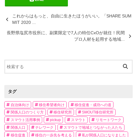
これからはもっと、自由に生きたほうがいい。「SHARE SUM
MIT 2020 ...
長野県塩尻市役所に、副業限定で7人の特任CxOが就任！民間
プロ人材を起用する地域...
タグ
自治体向け
移住希望者向け
移住促進・成功への道
関係人口のつくり方
移住研究所
SMOUT移住研究所
スマウト活用事例
pickup
スマウト
リモートワーク
関係人口
テレワーク
スマウトで地域とつながった人たち
移住促進
移住の一歩先を考える
私が関係人口になりました