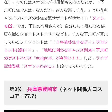
在）、まちにはスナックが11店舗もあるのだとか。「下
川町に住む人は、なんだか、みんな楽しそう。」というキ
ャッチフレーズの移住交流サポートWebサイト「
タノシ
モ
」では、下川のお母さんが、自分らしく暮らせる秘
密を綴るショートストーリーなども。そんな下川町が募集
しているプロジェクトは「
「１年後移住するぞ！」プロジ
ェクト始動！！
」、「
地域に関わるチャンス到来！下川町
のゲストハウス『andgram』が今熱い！！
」など。
ライブ
配信番組「スナックゆみこ」
も始まっていますよ。
第3位
兵庫県豊岡市
（ネット関係人口ス
コア：77.7）