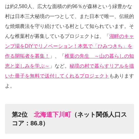
は約2,580人、広大な面積の約96％が森林という緑豊かな
村は日本三大秘境の一つとして、また日本で唯一、伝統的
な焼畑農法を守り続けている村として知られています。そ
んな椎葉村が募集しているプロジェクトは、「
湖畔のキャ
ンプ場をDIYでリノベーション！本気で「ひみつきち」を
作る開拓者を募集！
」、「
椎葉の先生 ～山の暮らしの知
恵と楽しみを学ぶ～
」など。
秘境の村で暮らすリアルを描
いた冊子を無料で送付してくれるプロジェクト
もあります
よ。
第2位
北海道下川町
（ネット関係人口ス
コア：86.8）