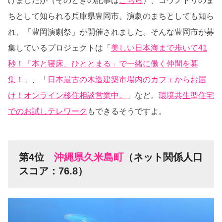
げましたが（そのときの記事は
こちら
）、コウノトリのま
ちとして知られる兵庫県豊岡市。演劇のまちとしても知ら
れ、「豊岡演劇祭」が開催されました。そんな豊岡市が募
集しているプロジェクトは「
美しい日本海まで歩いて41
秒！「本と寝床、ひととまる」で一緒に働く仲間を募
集！
」、「
日本最古の木造建築市場内のカフェからお届
け！オンライン移住相談営業中。
」など。
環境共生型住宅
でのお試しテレワーク
もできるそうですよ。
第4位
沖縄県久米島町
（ネット関係人口
スコア：76.8）