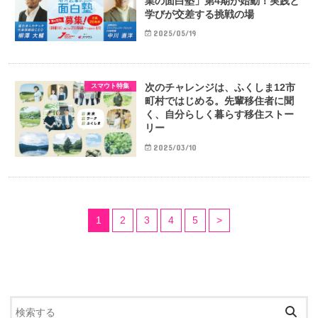
業の面白塾」第4期が始動！実践と
学びが交差する挑戦の場
2025/05/19
次のチャレンジは、ふくしま12市
スマウト特集
町村ではじめる。先輩移住者に聞
く、自分らしく暮らす移住ストー
リー
2025/03/10
1
2
3
4
5