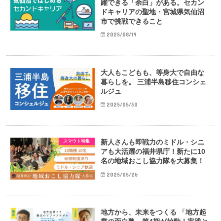
躍できる「余白」がある。セカン
ドキャリアの聖地・宮城県気仙沼
市で挑戦できること
2025/08/19
大人もこどもも、等身大で自由な
暮らしを。 三浦半島移住コンシェ
ルジュ
2025/05/30
新人さんも即戦力のミドル・シニ
スマウト特集
アも大活躍の福井県庁！新たに10
名の地域おこし協力隊を大募集！
2025/05/26
地方から、未来をつくる 「地方起